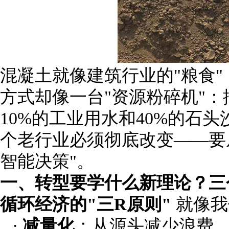
混凝土就像建筑行业的
"
粮食
"
方式却像一台
"
资源粉碎机
"
：
10%
的工业用水和
40%
的石头
个老行业必须彻底改变
——
要
智能决策
"
。
一、转型要学什么新理论？三
循环经济的
"
三
R
原则
"
就像我
·
减量化
：从源头减少浪费