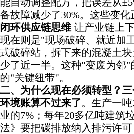
能自动调整配方，把误差从
±
备故障减少了
30%
。这些变化
闭环供应链思维
让产业链上
现在则是
"
现场破碎、就近加
式破碎站，拆下来的混凝土块
少了近一半。这种
"
变废为邻
"
的
"
关键纽带
"
。
二、为什么现在必须转型？三
环境账算不过来了
。生产一吨
业的
7%
；每年
20
多亿吨建筑
法》要把碳排放纳入排污许可