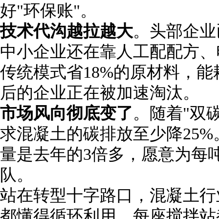
好
"
环保账
"
。
技术代沟越拉越大
。头部企业
中小企业还在靠人工配配方、
传统模式省
18%
的原材料，能
后的企业正在被加速淘汰。
市场风向彻底变了
。随着
"
双
求混凝土的碳排放至少降
25%
量是去年的
3
倍多，愿意为每
队。
站在转型十字路口，混凝土行
都懂得循环利用，每座搅拌站