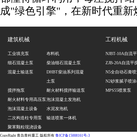
成
"
绿色引擎
"
，在新时代重新
建筑机械
工程机械
工业填充泵
布料机
NJBT-10A自
细石混凝土泵
柴油细石混凝土泵
ZJB-20A自流
混凝土输送泵
DHBT柴油系列混凝
N5全自动石膏
土泵
N2砂浆腻子喷涂
搅拌拖泵
耐火材料搅拌输送泵
MPS55喷浆泵
耐火材料专用高压泵
泡沫混凝土发泡机
泡沫混凝土设备
水泥发泡机
二次构造柱专用泵
输送喷浆一体机
聚苯颗粒现浇设备
CopyRight 青岛青科重工 版权所有
鲁ICP备15008161号-3