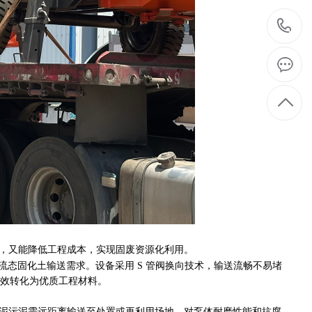
1
，又能降低工程成本，实现固废资源化利用。
流态固化土输送需求。设备采用 S 管阀换向技术，输送流畅不易堵
效转化为优质工程材料。
泥污泥需远距离输送至处置或再利用场地，对泵体耐磨性能和抗腐