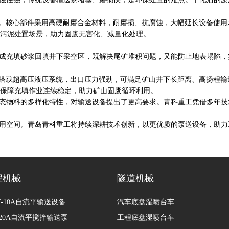
。核心部件采用高硬耐磨合金材料，耐磨损、抗腐蚀，大幅延长设备使用
污泥处置场景，助力固废无害化、减量化处理
。
成充填砂浆回填井下采空区，既解决尾矿堆积问题，又能防止地表塌陷，
搭载超高压液压系统，出口压力强劲，可满足矿山井下长距离、高扬程输
保障充填作业连续稳定，助力矿山固废循环利用。
态物料的多样化特性，对输送设备提出了更高要求。青科重工凭借多年技
用空间。青岛青科重工将持续深耕技术创新，以更优质的泵送设备，助力
程机械
隧道机械
BT-10A自流平输送设备
汽车底盘湿喷台车
B-20A自流平搅拌输送泵
工程底盘湿喷台车