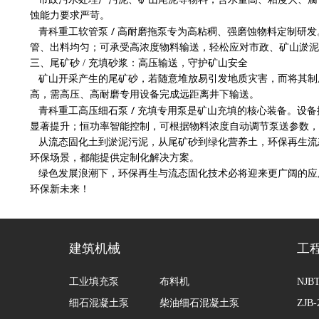
蚀能力要求严苛。
软管泵 / 高耐磨拖泵
青科重工
专为高粘稠、强磨蚀物料定制研发
管、出料均匀；可承受高浓度物料输送，轻松应对市政、矿山淤泥
三、尾矿砂 / 充填砂浆：高压输送，守护矿山安全
矿山开采产生的尾矿砂，若随意堆放易引发地质灾害，而将其制
高，需高压、高耐磨专用设备完成远距离井下输送。
高压细石泵 / 充填专用泵
青科重工
是矿山充填的核心装备。设备
显著提升；恒功率智能控制，可根据物料浓度自动调节泵送参数，
从流态固化土到淤泥污泥，从尾矿砂到绿化营养土，环保再生流
环保场景，都能提供定制化解决方案。
绿色发展浪潮下，环保再生与流态固化技术必将迎来更广阔的应
环保新未来！
建筑机械
工
工业填充泵
布料机
NJ
细石混凝土泵
柴油细石混凝土泵
ZJ