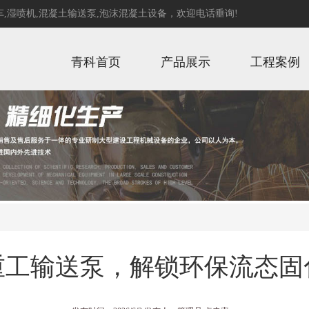
车
,
湿喷机
,
混凝土输送泵
,
泡沫混凝土设备
，欢迎电话垂询!
青科首页
产品展示
工程案例
重工输送泵，解锁环保流态固