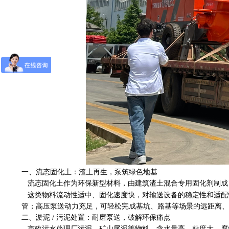
一、流态固化土：渣土再生，泵筑绿色地基
流态固化土作为环保新型材料，由建筑渣土混合专用固化剂制成
这类物料流动性适中、固化速度快，对输送设备的稳定性和适配
管；高压泵送动力充足，可轻松完成基坑、路基等场景的远距离、
二、淤泥 / 污泥处置：耐磨泵送，破解环保痛点
市政污水处理厂污泥、矿山尾泥等物料，含水量高、粘度大、腐