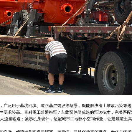
，广泛用于基坑回填、道路基层铺设等场景，既能解决渣土堆放污染难题
普通拖泵 / 车载泵
性要求较高。青科重工
凭借成熟的泵送技术，完美匹配
大流量输送；紧凑机身设计，适配城市工地狭小空间作业，让建筑渣土高
蚀性强，传统设备输送易堵塞、磨损快，是环保处置的难点。干化后的淤