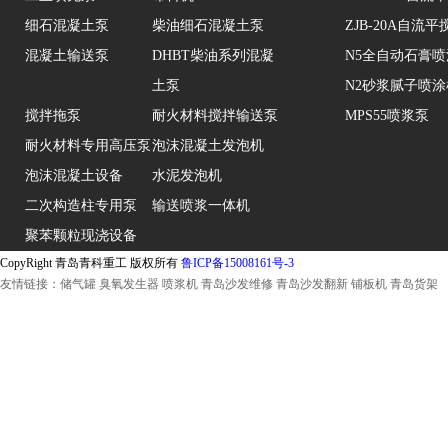
细石混凝土泵
柴油细石混凝土泵
ZJB-20A自流
混凝土输送泵
DHBT柴油系列混凝
N5全自动石膏
土泵
N2砂浆腻子喷涂
搅拌拖泵
耐火材料搅拌输送泵
MPS55喷浆泵
耐火材料专用高压泵
泡沫混凝土发泡机
泡沫混凝土设备
水泥发泡机
二次构造柱专用泵
输送喷浆一体机
聚苯颗粒现浇设备
CopyRight 青岛青科重工 版权所有
鲁ICP备15008161号-3
友情链接：
储气罐
臭氧发生器
喷浆机
青岛沙发维修
青岛沙发翻新
铺板机
青岛货架