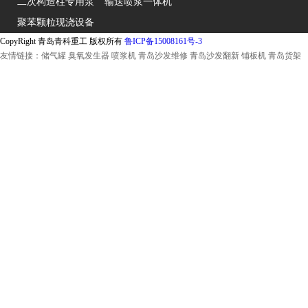
二次构造柱专用泵
输送喷浆一体机
聚苯颗粒现浇设备
CopyRight 青岛青科重工 版权所有
鲁ICP备15008161号-3
友情链接：
储气罐
臭氧发生器
喷浆机
青岛沙发维修
青岛沙发翻新
铺板机
青岛货架