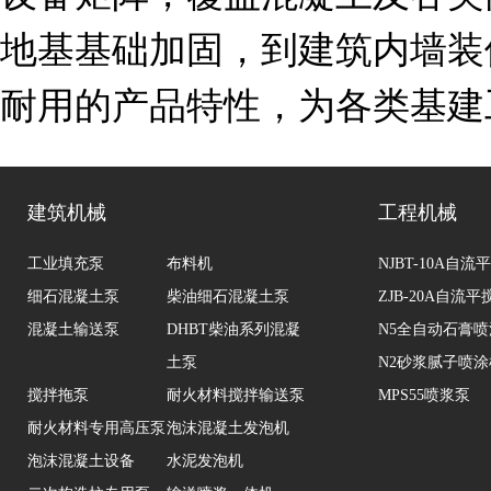
地基基础加固，到建筑内墙装
耐用的产品特性，为各类基建
建筑机械
工程机械
工业填充泵
布料机
NJBT-10A自
细石混凝土泵
柴油细石混凝土泵
ZJB-20A自流
混凝土输送泵
DHBT柴油系列混凝
N5全自动石膏
土泵
N2砂浆腻子喷涂
搅拌拖泵
耐火材料搅拌输送泵
MPS55喷浆泵
耐火材料专用高压泵
泡沫混凝土发泡机
泡沫混凝土设备
水泥发泡机