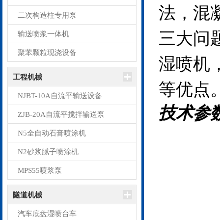
法，混
二次构造柱专用泵
三大问
输送喷浆一体机
聚苯颗粒现浇设备
湿喷机
工程机械
等优点
NJBT-10A自流平输送设备
技术参
ZJB-20A自流平搅拌输送泵
N5全自动石膏喷涂机
N2砂浆腻子喷涂机
MPS55喷浆泵
隧道机械
汽车底盘湿喷台车