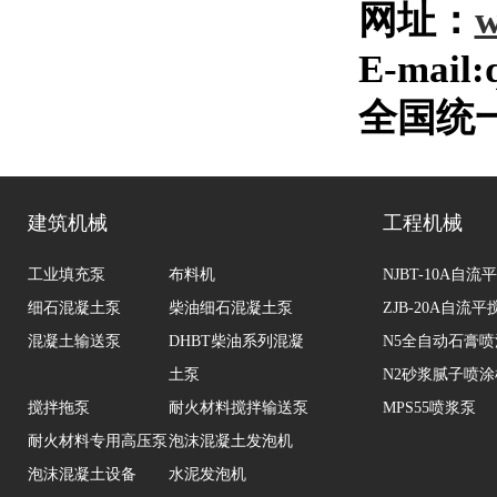
网址：
w
E-mail
全国统
建筑机械
工程机械
工业填充泵
布料机
NJBT-10A自
细石混凝土泵
柴油细石混凝土泵
ZJB-20A自流
混凝土输送泵
DHBT柴油系列混凝
N5全自动石膏
土泵
N2砂浆腻子喷涂
搅拌拖泵
耐火材料搅拌输送泵
MPS55喷浆泵
耐火材料专用高压泵
泡沫混凝土发泡机
泡沫混凝土设备
水泥发泡机