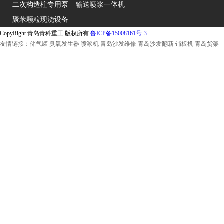
二次构造柱专用泵
输送喷浆一体机
聚苯颗粒现浇设备
CopyRight 青岛青科重工 版权所有
鲁ICP备15008161号-3
友情链接：
储气罐
臭氧发生器
喷浆机
青岛沙发维修
青岛沙发翻新
铺板机
青岛货架