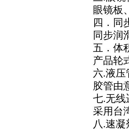
眼镜板
四．同
同步润
五．体
产品轮
六.液
胶管由
七
.无
采用台
八
.速