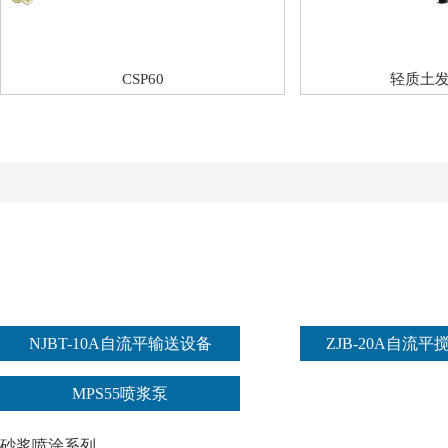
CSP60
轻质土
NJBT-10A自流平输送设备
ZJB-20A自流
MPS55喷浆泵
砂浆喷涂系列