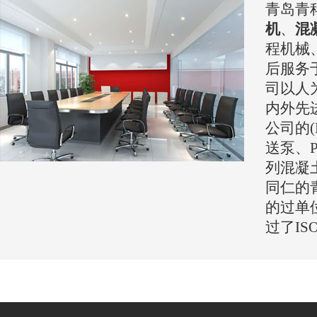
青岛青
机
、
混
程机械
后服务
司以人
内外先
公司的(
送泵、P
列混凝
同仁的
的过单
过了IS