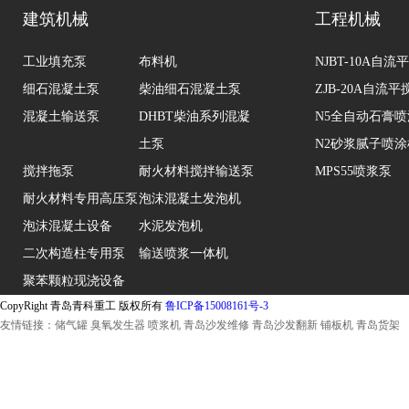
建筑机械
工程机械
工业填充泵
布料机
NJBT-10A自
细石混凝土泵
柴油细石混凝土泵
ZJB-20A自流
混凝土输送泵
DHBT柴油系列混凝
N5全自动石膏
土泵
N2砂浆腻子喷涂
搅拌拖泵
耐火材料搅拌输送泵
MPS55喷浆泵
耐火材料专用高压泵
泡沫混凝土发泡机
泡沫混凝土设备
水泥发泡机
二次构造柱专用泵
输送喷浆一体机
聚苯颗粒现浇设备
CopyRight 青岛青科重工 版权所有
鲁ICP备15008161号-3
友情链接：
储气罐
臭氧发生器
喷浆机
青岛沙发维修
青岛沙发翻新
铺板机
青岛货架